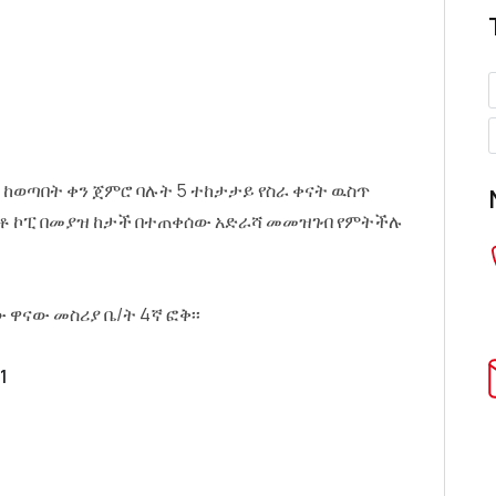
ወጣበት ቀን ጀምሮ ባሉት 5 ተከታታይ የስራ ቀናት ዉስጥ
ፎቶ ኮፒ በመያዝ ከታች በተጠቀሰው አድራሻ መመዝገብ የምትችሉ
 ዋናው መስሪያ ቤ/ት 4ኛ ፎቅ፡፡
1