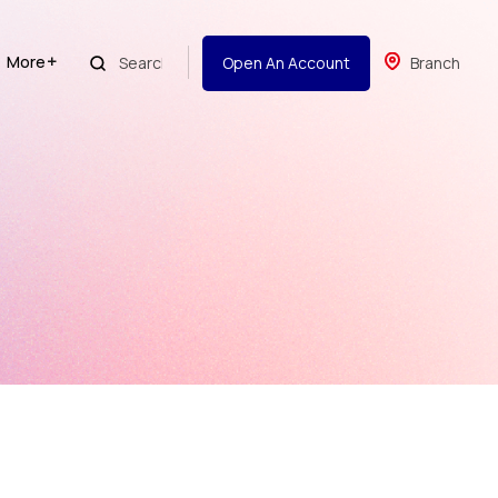
More
Open An Account
Branch