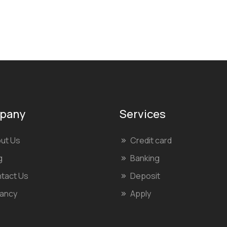
pany
Services
ut Us
Credit card
g
Banking
tact Us
Deposit
ancy
Apply