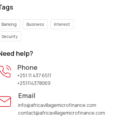
Tags
Banking
Business
Interest
Security
Need help?
Phone
+251 11 437 6511
+251114378069
Email
info@africavillagemicrofinance.com
contact@africavillagemicrofinance.com