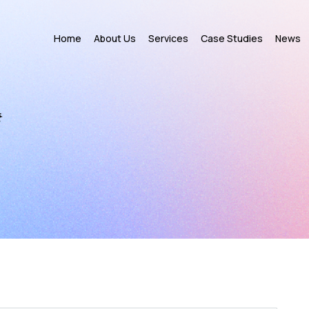
Home
About Us
Services
Case Studies
News
ኛ