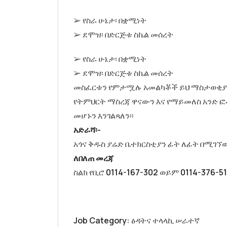
➢ የስራ ሁኔታ፡ በቋሚነት
➢ ደሞዝ፡ በድርጅቱ ስኬል መሰረት
➢ የስራ ሁኔታ፡ በቋሚነት
➢ ደሞዝ፡ በድርጅቱ ስኬል መሰረት
መስፈርቱን የምታሟሉ አመልካቾች ይህ ማስታወቂያ ከ
የትምህርት ማስረጃ ዋናውን እና የማይመለስ አንድ 
መሆኑን እንገልጻለን፡፡
አድራሻ፡-
አጎና ቅዱስ ያሬድ ቤተክርስቲያን ፊት ለፊት በሚገኘው
ለበለጠ መረጃ
ስልክ የቢሮ
0114-167-302
ወይም
0114-376-51
Job Category:
ፅዳትና ተላላኪ ሠራተኛ