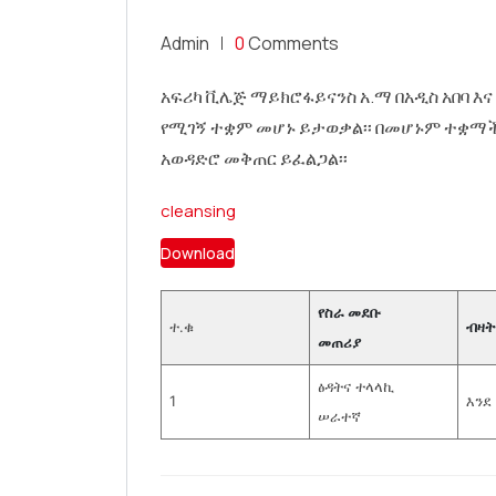
Admin
0
Comments
አፍሪካ ቪሌጅ ማይክሮፋይናንስ አ.ማ በአዲስ አበባ እና
የሚገኝ ተቋም መሆኑ ይታወቃል፡፡ በመሆኑም ተቋማችን
አወዳድሮ መቅጠር ይፈልጋል፡፡
cleansing
Download
የስራ መደቡ
ተ.ቁ
ብዛት
መጠሪያ
ፅዳትና ተላላኪ
1
እንደ
ሠራተኛ