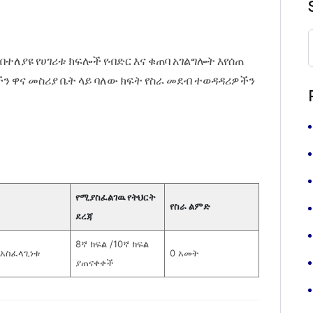
 በተለያዩ የሀገሪቱ ክፍሎች የብድር እና ቁጠባ አገልግሎት እየሰጠ
 ዋና መስሪያ ቤት ላይ ባለው ክፍት የስራ መደብ ተወዳዳሪዎችን
የሚያስፈልገዉ የትህርት
የስራ ልምድ
ደረጃ
8ኛ ክፍል /10ኛ ክፍል
 አስፈላጊነቱ
0 አመት
ያጠናቀቀች