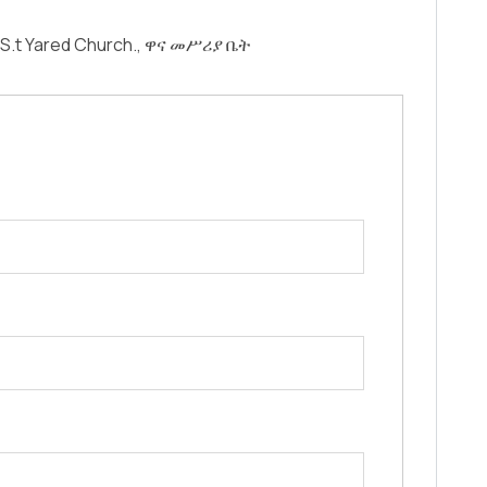
.t Yared Church.
ዋና መሥሪያ ቤት