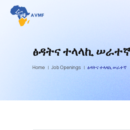
ፅዳትና ተላላኪ ሠራተ
Home
Job Openings
ፅዳትና ተላላኪ ሠራተኛ