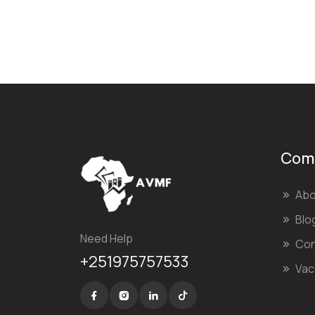
Com
Abo
Blo
Need Help
Con
+251975757533
Vac