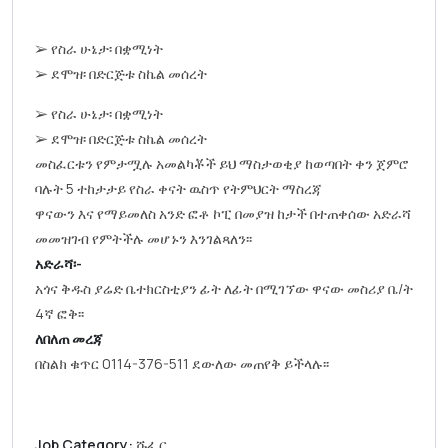
➢ የስራ ሁኔታ፡ በቋሚነት
➢ ደሞዝ፡ በድርጅቱ ስኬል መሰረት
➢ የስራ ሁኔታ፡ በቋሚነት
➢ ደሞዝ፡ በድርጅቱ ስኬል መሰረት
መስፈርቱን የምታሟሉ አመልካቾች ይህ ማስታወቂያ ከወጣበት ቀን ጀምሮ
ባሉት 5 ተከታታይ የስራ ቀናት ዉስጥ የትምህርት ማስረጃ
ዋናውን እና የማይመለስ አንድ ፎቶ ኮፒ በመያዝ ከታች በተጠቀሰው አድራሻ
መመዝገብ የምትችሉ መሆኑን እንገልጻለን፡፡
አድራሻ፡-
አጎና ቅዱስ ያሬድ ቤተክርስቲያን ፊት ለፊት በሚገኘው ዋናው መስሪያ ቤ/ት
4ኛ ፎቅ፡፡
ለበለጠ መረጃ
በስልክ ቁጥር 0114-376-511 ደውለው መጠየቅ ይችላሉ፡፡
Job Category:
ሹፌር