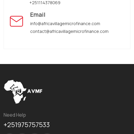
+251114378069
Email
info@africavillagemicrofinance.com
contact@africavillagemicrofinance.com
Need Help
+251975757533