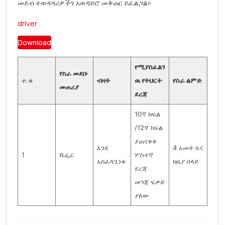
መደብ ተወዳዳሪዎችን አወዳድሮ መቅጠር ይፈልጋል፡፡
driver
Download
የሚያስፈልገ
የስራ መደቡ
ተ.ቁ
ብዛት
ዉ የትህርት
የስራ ልምድ
መጠሪያ
ደረጃ
10ኛ ክፍል
/12ኛ ክፍል
ያጠናቀቀ
እንደ
4 አመት እና
1
ሹፌር
ሦስተኛ
አስፈላጊነቱ
ከዚያ በላይ
ደረጃ
መንጃ ፍቃድ
ያለው