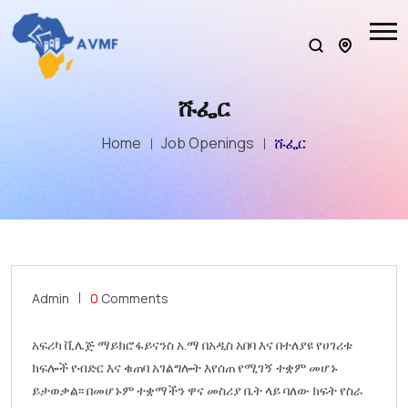
ሹፌር
Home
Job Openings
ሹፌር
Admin
0
Comments
አፍሪካ ቪሌጅ ማይክሮፋይናንስ አ.ማ በአዲስ አበባ እና በተለያዩ የሀገሪቱ
ክፍሎች የብድር እና ቁጠባ አገልግሎት እየሰጠ የሚገኝ ተቋም መሆኑ
ይታወቃል፡፡ በመሆኑም ተቋማችን ዋና መስሪያ ቤት ላይ ባለው ክፍት የስራ